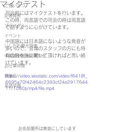
マイクテスト
ごあいさつ
司会前にはマイクテストを行います。
記者発表
この時、両言語での司会の時は両言語
ブライダル
で話すように心がけています。
イベント
中国語には日本語にないような発音が
いしかわ観光特使
多いので、会場のスタッフの方にも特
有の音を先に聞いて頂ければと思い続
中国語全国通訳案内士
けています。
お仕事仲間
講演会
https://video.wixstatic.com/video/f6418f_
6695a70f42464c2393cf24e2917644
英語学習
11/1080p/mp4/file.mp4
お名前箇所は無音にしています