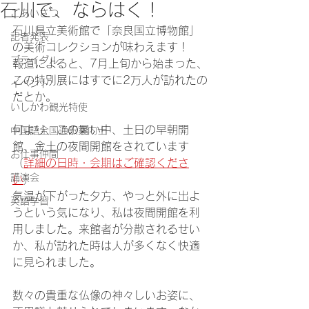
石川で、ならはく！
ごあいさつ
石川県立美術館で「奈良国立博物館」
記者発表
の美術コレクションが味わえます！
ブライダル
報道によると、7月上旬から始まった、
この特別展にはすでに2万人が訪れたの
イベント
だとか。
いしかわ観光特使
何より、この暑い中、土日の早朝開
中国語全国通訳案内士
館、金土の夜間開館をされています
お仕事仲間
（
詳細の日時・会期はご確認くださ
講演会
い
）
気温が下がった夕方、やっと外に出よ
英語学習
うという気になり、私は夜間開館を利
用しました。来館者が分散されるせい
か、私が訪れた時は人が多くなく快適
に見られました。
数々の貴重な仏像の神々しいお姿に、