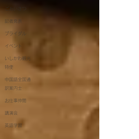
ごあいさつ
記者発表
ブライダル
イベント
いしかわ観光
特使
中国語全国通
訳案内士
お仕事仲間
講演会
英語学習