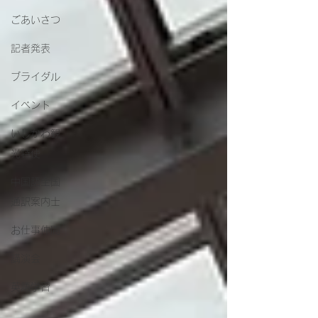
ごあいさつ
記者発表
ブライダル
イベント
いしかわ観
光特使
中国語全国
通訳案内士
お仕事仲間
講演会
英語学習