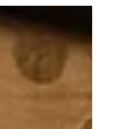
のブースの MCを4日間担当いたしました。
FOODEX JAPANは、 アジア最大級の食品・飲料
展示会で、各国の食品メーカーなどが出展し、各
国のバイヤーの方々がやって来られます。 1976
年より毎年開催されているそう 今回、台東ブース
では8つの出展企業が「チーム台東」として、各社
自慢の品を日本、世界へと売り込みます。 台東ブ
ースは終始にぎわっていました 初日はレストラ
ン・バーのシェフ・バーテンダーの方をお招き
し、実際に、出展者の皆様の商品を使用しての、
クッキングショーや試食を行いました。 台東産の
米粉で旬の野菜アレッタ（ 茎ブロッコリー ）を天
ぷらに。驚くほどサクサクの触感！ 今回は日本語
MCでしたが、スタッフの方や出展者の皆様は台湾
から。打ち合わせは中国語でも行いました。責任
者の方が任せてくださったので、気負わず楽しん
でお仕事ができました。 こちらは商品紹介の様子
初日のクッキングショーでは、台東県長もお越し
になり、通訳としてMC仲間のペギーさんが入られ
ました。 ペギー...